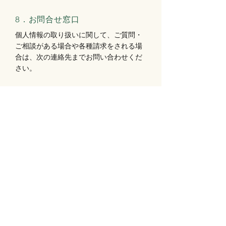
8
．お問合せ窓口
個人情報の取り扱いに関して、ご質問・
ご相談がある場合や各種請求をされる場
合は、次の連絡先までお問い合わせくだ
さい。
法人の名称：株式会社ドリームグループ
住所：
〒811-1353 福岡県福岡市南区柏
原４-２３-１
お問い合わせ先：お客様相談室 0120-
070-529
https://www.sancyoku-club.com/
9
．プライバシーポリシーの改定
当社は、本ポリシーを変更する場合があ
ります。本ポリシーに重要な変更がある
場合には、サイト上で告知します。
こちらのページを都度ご確認の上、当社
のプライバシーポリシーをご理解いただ