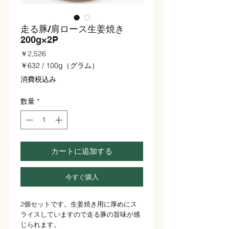
走る豚/肩ロース生姜焼き
200g×2P
価
￥2,526
格
￥632
/
100g（グラム）
100g
消費税込み
ご
と
数量
*
に
￥632
カートに追加する
今すぐ購入
2個セットです。生姜焼き用に厚めにス
ライスしていますので走る豚の旨味が感
じられます。