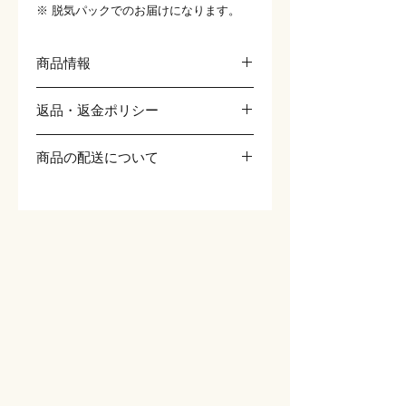
※ 脱気パックでのお届けになります。
商品情報
商品の詳細を入力してください。サイ
返品・返金ポリシー
ズ、素材、取扱説明に加え、商品の特徴
やおすすめのポイントなどを説明しまし
返品・返金ポリシーを入力してくださ
ょう。
商品の配送について
い。顧客が商品に満足しなかった場合
や、不備があった場合に行う手続きの手
配送地域、料金、所要時間、梱包など、
順などを説明しましょう。内容を明確に
商品の配送に関する情報を入力してくだ
することで顧客からの信頼を獲得し、安
さい。配送情報を明確にすることで顧客
心して商品を購入していただけます。
からの信頼を獲得し、安心して商品を購
入していただけます。