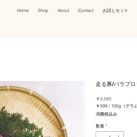
Home
Shop
About
Contact
お試しセット
走る豚/バラブロッ
価
￥3,593
格
￥599
/
100g（グラ
100g
消費税込み
ご
と
数量
*
に
￥599