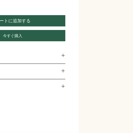
ートに追加する
今すぐ購入
ください。サイズ、素材、取扱説明に
すすめのポイントなどを説明しましょ
入力してください。顧客が商品に満足
備があった場合に行う手続きの手順な
内容を明確にすることで顧客からの信
時間、梱包など、商品の配送に関する
商品を購入していただけます。
い。配送情報を明確にすることで顧客
安心して商品を購入していただけま