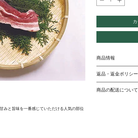
カ
商品情報
商品の詳細を入力して
返品・返金ポリシー
加え、商品の特徴やお
う。
返品・返金ポリシーを
商品の配送について
しなかった場合や、不
どを説明しましょう。
配送地域、料金、所要
頼を獲得し、安心して
情報を入力してくださ
甘みと旨味を一番感じていただける人気の部位
からの信頼を獲得し、
す。
。