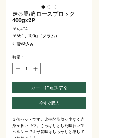
走る豚/肩ロースブロック
400g×2P
価
￥4,404
格
￥551
/
100g（グラム）
100g
消費税込み
ご
と
数量
*
に
￥551
カートに追加する
今すぐ購入
２個セットです。比較的脂肪が少なく赤
身が多い部位。さっぱりとした味わいで
ヘルシーですが旨味はしっかりと感じて
いただけます。