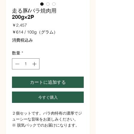
走る豚/バラ焼肉用
200g×2P
価
￥2,457
格
￥614
/
100g（グラム）
100g
消費税込み
ご
と
数量
*
に
￥614
カートに追加する
今すぐ購入
２個セットです。バラ肉特有の濃厚でジ
ューシーな旨味をお楽しみください。
※ 脱気パックでのお届けになります。