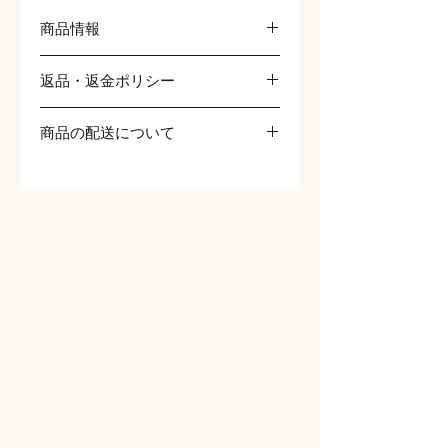
商品情報
商品の詳細を入力してください。サイ
返品・返金ポリシー
ズ、素材、取扱説明に加え、商品の特徴
やおすすめのポイントなどを説明しまし
返品・返金ポリシーを入力してくださ
ょう。
商品の配送について
い。顧客が商品に満足しなかった場合
や、不備があった場合に行う手続きの手
配送地域、料金、所要時間、梱包など、
順などを説明しましょう。内容を明確に
商品の配送に関する情報を入力してくだ
することで顧客からの信頼を獲得し、安
さい。配送情報を明確にすることで顧客
心して商品を購入していただけます。
からの信頼を獲得し、安心して商品を購
入していただけます。