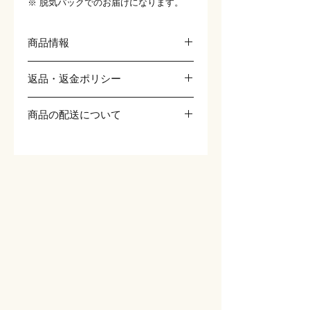
※ 脱気パックでのお届けになります。
商品情報
商品の詳細を入力してください。サイ
返品・返金ポリシー
ズ、素材、取扱説明に加え、商品の特徴
やおすすめのポイントなどを説明しまし
返品・返金ポリシーを入力してくださ
ょう。
商品の配送について
い。顧客が商品に満足しなかった場合
や、不備があった場合に行う手続きの手
配送地域、料金、所要時間、梱包など、
順などを説明しましょう。内容を明確に
商品の配送に関する情報を入力してくだ
することで顧客からの信頼を獲得し、安
さい。配送情報を明確にすることで顧客
心して商品を購入していただけます。
からの信頼を獲得し、安心して商品を購
入していただけます。