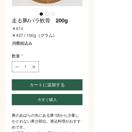
走る豚/バラ軟骨 200g
価
￥874
格
￥437
/
100g（グラム）
100g
消費税込み
ご
と
数量
*
に
￥437
カートに追加する
今すぐ購入
豚のあばらの先にある豚1頭から少量し
かとれない希少部位。煮込料理がおすす
めです。