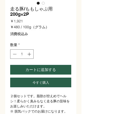
走る豚/ももしゃぶ用
200g×2P
価
￥1,921
格
￥480
/
100g（グラム）
100g
消費税込み
ご
と
数量
*
に
￥480
カートに追加する
今すぐ購入
２個セットです。脂肪が控えめでヘル
シ！柔らかく臭みもなく走る豚の旨味を
お楽しみいただけます。
※ 脱気パックでのお届けになります。