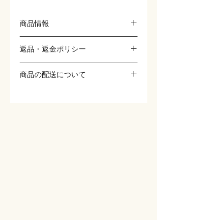
商品情報
商品の詳細を入力してください。サイ
返品・返金ポリシー
ズ、素材、取扱説明に加え、商品の特徴
やおすすめのポイントなどを説明しまし
返品・返金ポリシーを入力してくださ
ょう。
商品の配送について
い。顧客が商品に満足しなかった場合
や、不備があった場合に行う手続きの手
配送地域、料金、所要時間、梱包など、
順などを説明しましょう。内容を明確に
商品の配送に関する情報を入力してくだ
することで顧客からの信頼を獲得し、安
さい。配送情報を明確にすることで顧客
心して商品を購入していただけます。
からの信頼を獲得し、安心して商品を購
入していただけます。